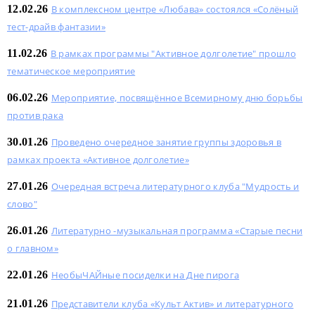
12.02.26
В комплексном центре «Любава» состоялся «Солёный
тест-драйв фантазии»
11.02.26
В рамках программы "Активное долголетие" прошло
тематическое мероприятие
06.02.26
Мероприятие, посвящённое Всемирному дню борьбы
против рака
30.01.26
Проведено очередное занятие группы здоровья в
рамках проекта «Активное долголетие»
27.01.26
Очередная встреча литературного клуба "Мудрость и
слово"
26.01.26
Литературно -музыкальная программа «Старые песни
о главном»
22.01.26
НеобыЧАЙные посиделки на Дне пирога
21.01.26
Представители клуба «Культ Актив» и литературного