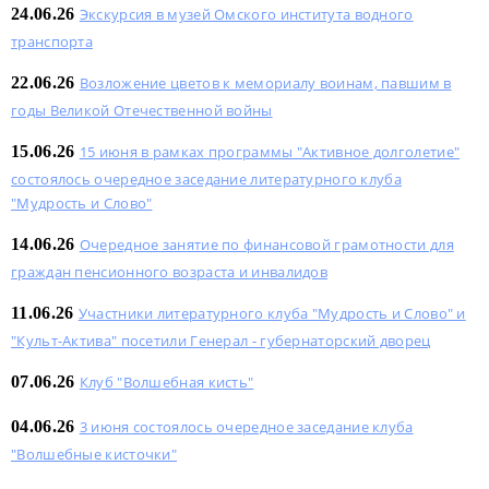
24.06.26
Экскурсия в музей Омского института водного
транспорта
22.06.26
Возложение цветов к мемориалу воинам, павшим в
годы Великой Отечественной войны
15.06.26
15 июня в рамках программы "Активное долголетие"
состоялось очередное заседание литературного клуба
"Мудрость и Слово"
14.06.26
Очередное занятие по финансовой грамотности для
граждан пенсионного возраста и инвалидов
11.06.26
Участники литературного клуба "Мудрость и Слово" и
"Культ-Актива" посетили Генерал - губернаторский дворец
07.06.26
Клуб "Волшебная кисть"
04.06.26
3 июня состоялось очередное заседание клуба
"Волшебные кисточки"