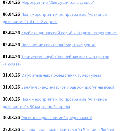
07.04.26
Мероприятие "Две души-одна судьба"
06.04.26
План мероприятий по программе "Активное
долголетие" с 6 по 12 апреля
03.04.26
Клуб скандинавской ходьбы "Ходите на здоровье"
02.04.26
Посещение спектакля "Мёртвые души"
01.04.26
Творческий клуб «Волшебная кисть» в центре
«Любава»
31.03.26
О губительных последствиях туберкулеза
31.03.26
Занятия скандинавской ходьбой доступны всем!
30.03.26
План мероприятий по программе "Активное
долголетие" с 30 марта по 5 апреля
30.03.26
"Активное долголетие" представляет!
27.03.26
Федеральная налоговая служба России в Любаве