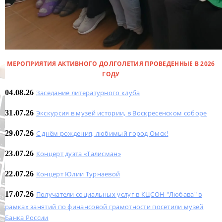
МЕРОПРИЯТИЯ АКТИВНОГО ДОЛГОЛЕТИЯ ПРОВЕДЕННЫЕ В 2026
ГОДУ
04.08.26
Заседание литературного клуба
31.07.26
Экскурсия в музей истории, в Воскресенском соборе
29.07.26
С днём рождения, любимый город Омск!
23.07.26
Концерт дуэта «Талисман»
22.07.26
Концерт Юлии Турнаевой
17.07.26
Получатели социальных услуг в КЦСОН "Любава" в
рамках занятий по финансовой грамотности посетили музей
Банка России