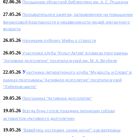
02.06.26
Посещение областной библиотеки им. А. С. Пушкина
27.05.26
Познавательное занятие, направленное на повышение
финансовой безопасности и независимости людей элегантного
возраста
26.05.26
Начинаем рубрику Мифы о старости
26.05.26
Участники клуба "Культ-Актив" в рамках программы
"Активное долголетие" посетили музей им. М. А. Врубеля
22.05.26
У
частники литературного клуба "Мудрость и Слово" в
рамках программы "Активное долголетие" посетили музей
"Либеров-центр"
20.05.26
Программа "Активное долголетие"
19.05.26
Всегда будь готов: праздник пионерии собрал
активистов «Активного долголетия»
19.05.26
"Взвейтесь кострами, синие ночи!": как ветераны