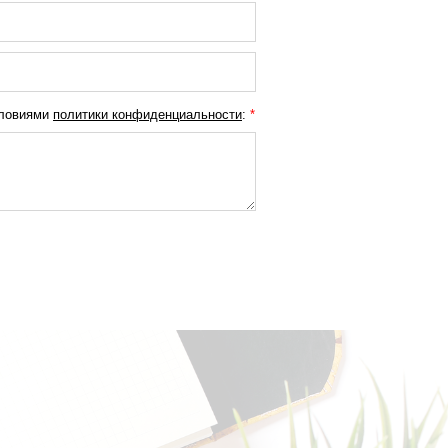
словиями
политики конфиденциальности
:
*