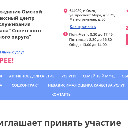
еждение Омской
644089, г. Омск,
ул. проспект Мира, д. 90/1,
ексный центр
Магистральная, д. 50
бслуживания
Как проехать
ава" Советского
Пон.-Чет. с 8.30 до 17.45
ого округа"
Пятница с 8.30 до 16.30
Обед с 13.00 до 14.00
альных услуг
ЕЕ!
Я
АКТИВНОЕ ДОЛГОЛЕТИЕ
УСЛУГИ
СЕМЕЙНЫЙ МФЦ
ОБ
А
СОЦКОНТРАКТ
НЕЗАВИСИМАЯ ОЦЕНКА КАЧЕСТВА УСЛУГ
КОНТАКТЫ
иглашает принять участие