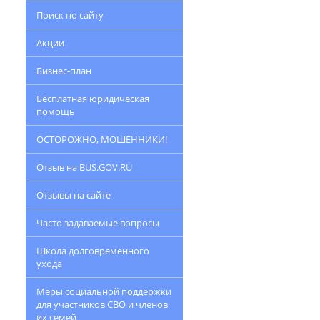
Поиск по сайту
Акции
Бизнес-план
Бесплатная юридическая
помощь
ОСТОРОЖНО, МОШЕННИКИ!
Отзыв на BUS.GOV.RU
Отзывы на сайте
Часто задаваемые вопросы
Школа долговременного
ухода
Меры социальной поддержки
для участников СВО и членов
их семей